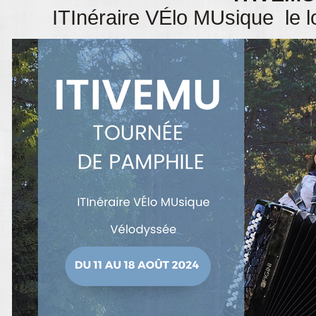
ITInéraire VÉlo MUsique le l