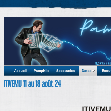
Accueil
Pamphile
Spectacles
Dates
Ecout
ITIVEMU 11 au 18 août 24
ITIVEMU