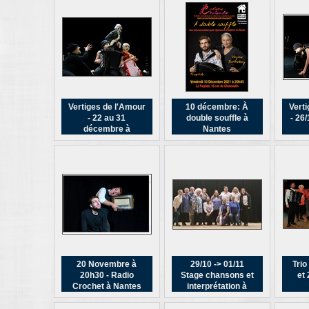
Vertiges de l'Amour
10 décembre: À
Verti
- 22 au 31
double souffle à
- 26/
décembre à
Nantes
Orvault
20 Novembre à
29/10 -> 01/11
Trio
20h30 - Radio
Stage chansons et
et
Crochet à Nantes
interprétation à
Saint Sauveur (89)