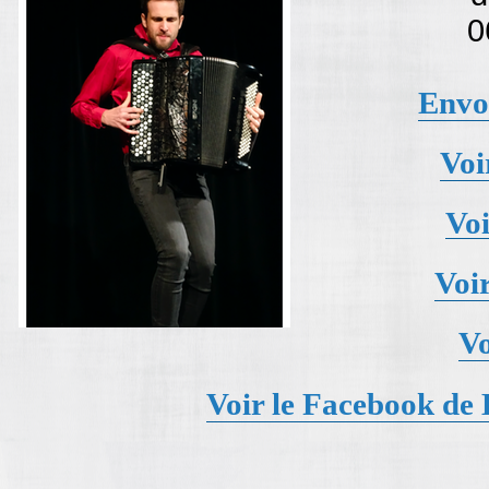
0
Envo
Voi
Vo
Voi
Vo
Voir le Facebook de