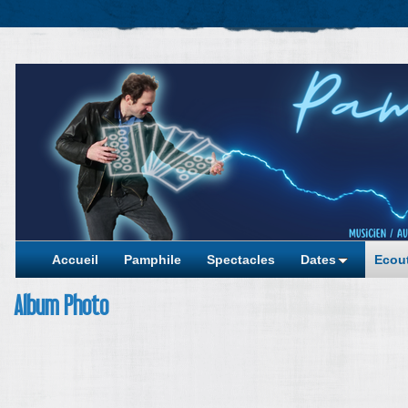
Accueil
Pamphile
Spectacles
Dates
Ecout
Album Photo