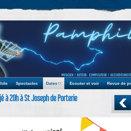
hile
Spectacles
Dates
Ecouter et voir
Revue de p
jé à 20h à St Joseph de Porterie